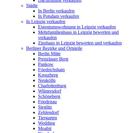
Dachrohling verkaufen
Städte
In Berlin verkaufen
In Potsdam verkaufen
In Leipzig verkaufen
Eigentumswohnung in Leipzig verkaufen
Mehrfamilienhaus in Leipzig bewerten und
verkaufen
Zinshaus in Leipzig bewerten und verkaufen
Berliner Bezirke und Ortsteile
Berlin Mitte
Prenzlauer Berg
Pankow
Friedrichshain
Kreuzberg
Neukölln
Charlottenburg
Wilmersdorf
Schöneberg
Friedenau
Steglitz
Zehlendorf
Tiergarten
Wedding
Moabit