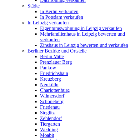
Dachrohling verkaufen
Städte
In Berlin verkaufen
In Potsdam verkaufen
In Leipzig verkaufen
Eigentumswohnung in Leipzig verkaufen
Mehrfamilienhaus in Leipzig bewerten und
verkaufen
Zinshaus in Leipzig bewerten und verkaufen
Berliner Bezirke und Ortsteile
Berlin Mitte
Prenzlauer Berg
Pankow
Friedrichshain
Kreuzberg
Neukölln
Charlottenburg
Wilmersdorf
Schöneberg
Friedenau
Steglitz
Zehlendorf
Tiergarten
Wedding
Moabit