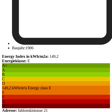
Baujahr:1906
Energy Index in kWh/m2a:
149,2
Energieklasse:
E
A+
A
B
C
D
149,2 kWh/m²a Energy class E
E
F
G
H
Adresse:
Jablonskistrasse 21