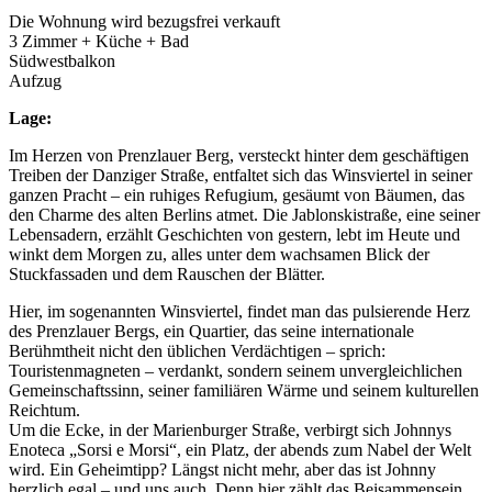
Die Wohnung wird bezugsfrei verkauft
3 Zimmer + Küche + Bad
Südwestbalkon
Aufzug
Lage:
Im Herzen von Prenzlauer Berg, versteckt hinter dem geschäftigen
Treiben der Danziger Straße, entfaltet sich das Winsviertel in seiner
ganzen Pracht – ein ruhiges Refugium, gesäumt von Bäumen, das
den Charme des alten Berlins atmet. Die Jablonskistraße, eine seiner
Lebensadern, erzählt Geschichten von gestern, lebt im Heute und
winkt dem Morgen zu, alles unter dem wachsamen Blick der
Stuckfassaden und dem Rauschen der Blätter.
Hier, im sogenannten Winsviertel, findet man das pulsierende Herz
des Prenzlauer Bergs, ein Quartier, das seine internationale
Berühmtheit nicht den üblichen Verdächtigen – sprich:
Touristenmagneten – verdankt, sondern seinem unvergleichlichen
Gemeinschaftssinn, seiner familiären Wärme und seinem kulturellen
Reichtum.
Um die Ecke, in der Marienburger Straße, verbirgt sich Johnnys
Enoteca „Sorsi e Morsi“, ein Platz, der abends zum Nabel der Welt
wird. Ein Geheimtipp? Längst nicht mehr, aber das ist Johnny
herzlich egal – und uns auch. Denn hier zählt das Beisammensein,