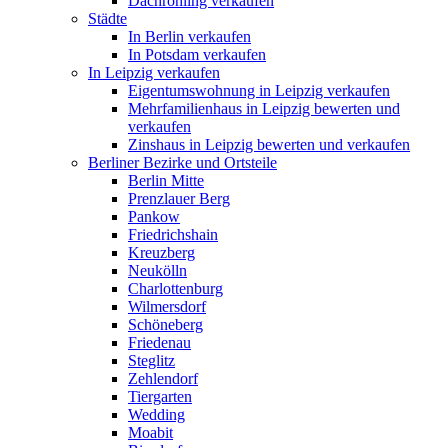
Dachrohling verkaufen
Städte
In Berlin verkaufen
In Potsdam verkaufen
In Leipzig verkaufen
Eigentumswohnung in Leipzig verkaufen
Mehrfamilienhaus in Leipzig bewerten und
verkaufen
Zinshaus in Leipzig bewerten und verkaufen
Berliner Bezirke und Ortsteile
Berlin Mitte
Prenzlauer Berg
Pankow
Friedrichshain
Kreuzberg
Neukölln
Charlottenburg
Wilmersdorf
Schöneberg
Friedenau
Steglitz
Zehlendorf
Tiergarten
Wedding
Moabit