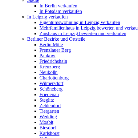
Städte
In Berlin verkaufen
In Potsdam verkaufen
In Leipzig verkaufen
Eigentumswohnung in Leipzig verkaufen
Mehrfamilienhaus in Leipzig bewerten und verkau
Zinshaus in Leipzig bewerten und verkaufen
Berliner Bezirke und Ortsteile
Berlin Mitte
Prenzlauer Berg
Pankow
Friedrichshain
Kreuzberg
Neukölln
Charlottenburg
Wilmersdorf
Schöneberg
Friedenau
Steglitz
Zehlendorf
Tiergarten
Wedding
Moabit
Biesdorf
Karlshorst