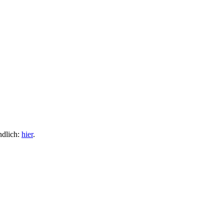
ndlich:
hier
.