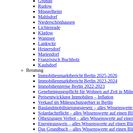
Grünau
Rudow
Müggelheim
Mahlsdorf
Niederschönhausen
Lichtenrade
Kladow
Wannsee
Lankwitz
Heinersdorf
Mariendorf
Französisch Buchholz
Kaulsdorf
Beratung
Immobilienmarktbericht Berlin 2025-2026
Immobilienmarktbericht Berlin 2023-2024
Immobilienpreise Berlin 2022-2023
Genehmigungspflicht für Wohnen auf Zeit in Mili
Preisentwicklung Immobilien – Inflation
Verkauf im Milieuschutzgebiet in Berlin
Baulandmobilisierungsgesetz – alles Wissenswerte
Solardachpflicht – alles Wissenswerte auf einen Bl
Ölheizungen Verbot – alles Wissenswerte auf eine
Energieausweis – alles Wissenswerte auf einen Bli
Das Grundbuch – alles Wissenswerte auf einen Bl