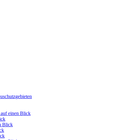
euschutzgebieten
 auf einen Blick
ick
n Blick
ck
ick